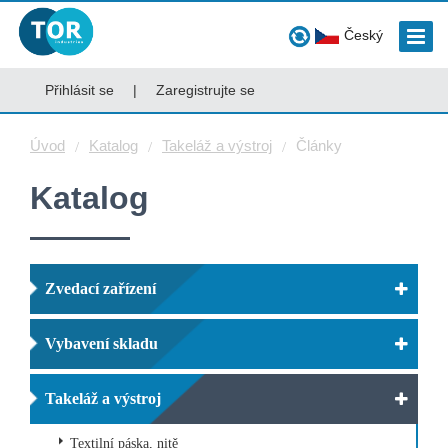
Český
Přihlásit se
|
Zaregistrujte se
Úvod
Katalog
Takeláž a výstroj
Články
Katalog
Zvedací zařízení
Vybavení skladu
Takeláž a výstroj
Textilní páska, nitě