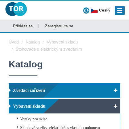
Český
Přihlásit se
|
Zaregistrujte se
Úvod
Katalog
Vybavení skladu
Stohovače s elektrickým zvedáním
Katalog
Zvedací zařízení
Vybavení skladu
Vozíky pro sklad
Skladové vozíky, elektrické, s vlastním pohonem