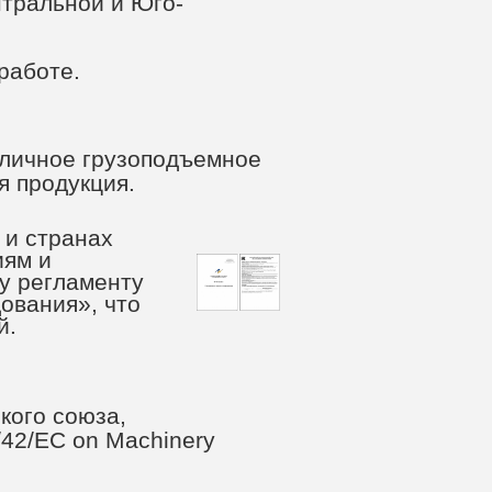
нтральной и Юго-
работе.
зличное грузоподъемное
я продукция.
 и странах
иям и
у регламенту
ования», что
й.
кого союза,
/42/EC on Machinery