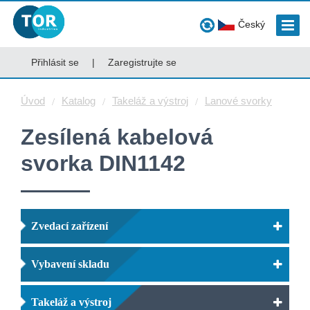
Český
Přihlásit se
|
Zaregistrujte se
Úvod
Katalog
Takeláž a výstroj
Lanové svorky
Zesílená kabelová
svorka DIN1142
Zvedací zařízení
Vybavení skladu
Takeláž a výstroj