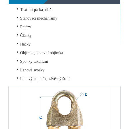
Textilní páska, nitě
Stahovácí mechanismy
Řetězy
Články
Háčky
Objímka, kotevní objímka
Sponky takelážní
Lanové svorky
Lanový napínák, závěsný šroub