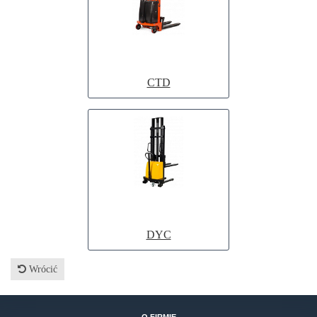
CTD
DYC
Wrócić